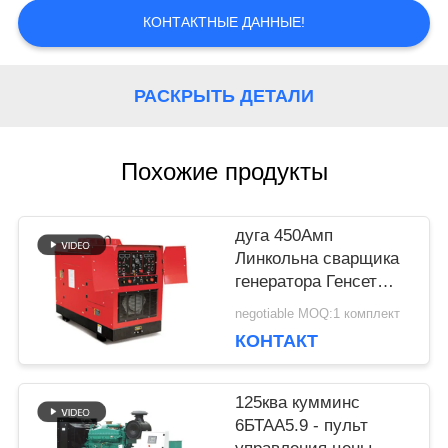
КОНТАКТНЫЕ ДАННЫЕ!
PRIVACY
POLICY
РАСКРЫТЬ ДЕТАЛИ
Похожие продукты
дуга 450Амп
Линкольна сварщика
генератора Генсет
блока заварки ДК
negotiable MOQ:1 комплект
двигателя 400Амп
КОНТАКТ
Перкинс дизельная
125ква кумминс
6БТАА5.9 - пульт