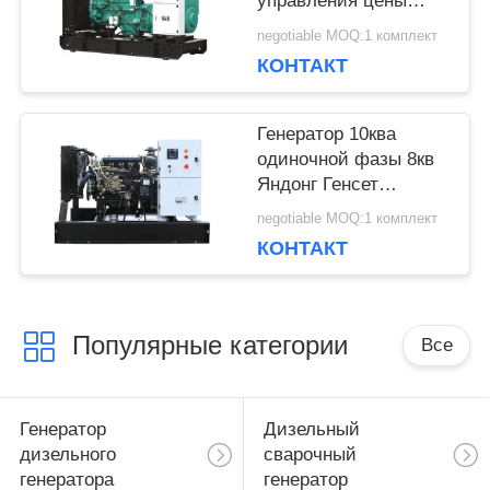
управления цены
100кв генератора
negotiable MOQ:1 комплект
Генсет двигателя Г2
КОНТАКТ
дизельный Деепсеа
Генератор 10ква
одиночной фазы 8кв
Яндонг Генсет
дизельный с
negotiable MOQ:1 комплект
двигателем 220Волт
КОНТАКТ
ИСАД380Д
Популярные категории
Все
Генератор
Дизельный
дизельного
сварочный
генератора
генератор