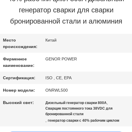
генератор сварки для сварки
ПРОВЕРКА
бронированной стали и алюминия
КАЧЕСТВА
Место
Китай
происхождения:
СВЯЖИТЕСЬ
Фирменное
GENOR POWER
МЫ
наименование:
Сертификация:
ISO , CE, EPA
СПРОСИТЕ
Номер модели:
ONRWL500
ЦИТАТУ
Высокий свет:
,
Дизельный генератор сварки 800А
Сварщик постоянного тока 38VDC для
бронированной стали
SITEMAP
,
генератор сварки с 40% рабочим циклом