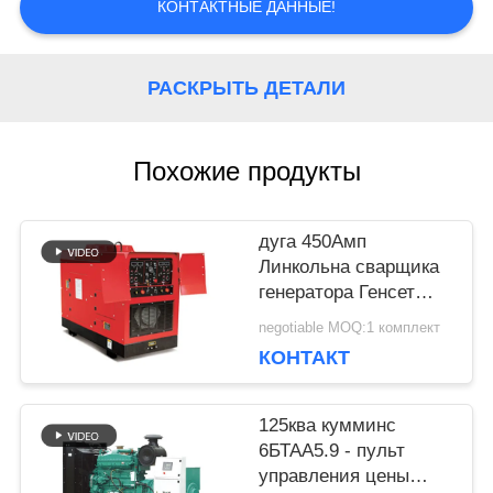
САЙТА
КОНТАКТНЫЕ ДАННЫЕ!
PRIVACY
РАСКРЫТЬ ДЕТАЛИ
POLICY
Похожие продукты
дуга 450Амп
Линкольна сварщика
генератора Генсет
блока заварки ДК
negotiable MOQ:1 комплект
двигателя 400Амп
КОНТАКТ
Перкинс дизельная
125ква кумминс
6БТАА5.9 - пульт
управления цены