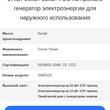
генератор электроэнергии для
ПРОВЕРКА
наружного использования
КАЧЕСТВА
Место
Китай
происхождения:
СВЯЖИТЕСЬ
Фирменное
Genor Power
МЫ
наименование:
Сертификация:
ISO9001:2008, CE ,CCC
СПРОСИТЕ
Номер модели:
GNEG20
ЦИТАТУ
Высокий свет:
,
Электрогенератор на 20 кВт СПГ-пропан
,
Электрогенератор на 15 кВт СПГ-пропан
Тихий жилой дом с генератором энергии
КАРТА