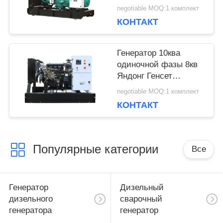
100кв генератора
negotiable MOQ:1 комплект
Генсет двигателя Г2
КОНТАКТ
дизельный Деепсеа
Генератор 10ква
одиночной фазы 8кв
Яндонг Генсет
дизельный с
negotiable MOQ:1 комплект
двигателем 220Волт
КОНТАКТ
ИСАД380Д
Популярные категории
Все
Генератор
Дизельный
дизельного
сварочный
генератора
генератор